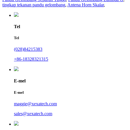
tingkap tekanan pandu gelombang
,
Antena Horn Skalar
,
Tel
Tel
(028)84215383
+86-18328321315
E-mel
E-mel
maggie@xexatech.com
sales@xexatech.com