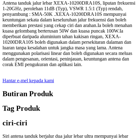
Antena tanduk jalur lebar XEXA-10200DRA10S, liputan frekuensi
1-20GHz, perolehan 11dB (Typ), VSWR 1.5:1 (Typ) rendah,
penyambung : SMA-50K .XEXA-10200DRA10S mempunyai
keuntungan sekata dalam keseluruhan jalur frekuensi dan boleh
memberikan prestasi yang cekap ciri dan arahan.Ia boleh menahan
kuasa gelombang berterusan 50W dan kuasa puncak 100W.Ia
diperbuat daripada aluminium tahan kakisan ringan, XEXA-
10200DRA10S boleh digunakan dalam persekitaran dalaman dan
luaran tanpa kesalahan untuk jangka masa yang lama. Antena
menggunakan polarisasi linear dan boleh digunakan secara meluas
dalam pengesanan, orientasi, peninjauan, keuntungan antena dan
corak EMI pengukuran dan aplikasi lain.
Hantar e-mel kepada kami
Butiran Produk
Tag Produk
ciri-ciri
Siri antena tanduk berjalur dua jalur lebar ultra mempunyai lebar