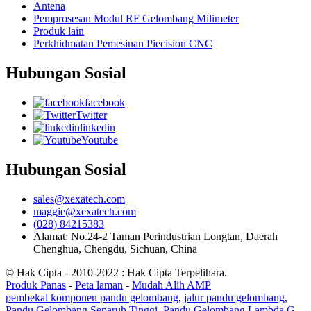
Antena
Pemprosesan Modul RF Gelombang Milimeter
Produk lain
Perkhidmatan Pemesinan Piecision CNC
Hubungan Sosial
facebook
Twitter
linkedin
Youtube
Hubungan Sosial
sales@xexatech.com
maggie@xexatech.com
(028) 84215383
Alamat: No.24-2 Taman Perindustrian Longtan, Daerah
Chenghua, Chengdu, Sichuan, China
© Hak Cipta - 2010-2022 : Hak Cipta Terpelihara.
Produk Panas
-
Peta laman
-
Mudah Alih AMP
pembekal komponen pandu gelombang
,
jalur pandu gelombang
,
Pandu Gelombang Separuh Tinggi
,
Pandu Gelombang Lambda G
,