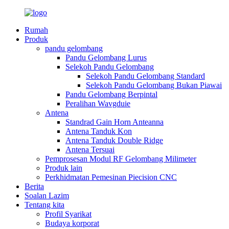
Rumah
Produk
pandu gelombang
Pandu Gelombang Lurus
Selekoh Pandu Gelombang
Selekoh Pandu Gelombang Standard
Selekoh Pandu Gelombang Bukan Piawai
Pandu Gelombang Berpintal
Peralihan Wavgduie
Antena
Standrad Gain Horn Anteanna
Antena Tanduk Kon
Antena Tanduk Double Ridge
Antena Tersuai
Pemprosesan Modul RF Gelombang Milimeter
Produk lain
Perkhidmatan Pemesinan Piecision CNC
Berita
Soalan Lazim
Tentang kita
Profil Syarikat
Budaya korporat