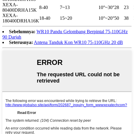
XEXA-
8-40
7~13
10°~30°
28
23
80400DRHA15K
XEXA-
18-40
15~20
10°~20°
50
38
180400DRHA16K
Sebelumnya:
WR10 Pandu Gelombang Berpintal 75-110GHz
90 Darjah
Seterusnya:
Antena Tanduk Kon WR10 75-110GHz 20 dB