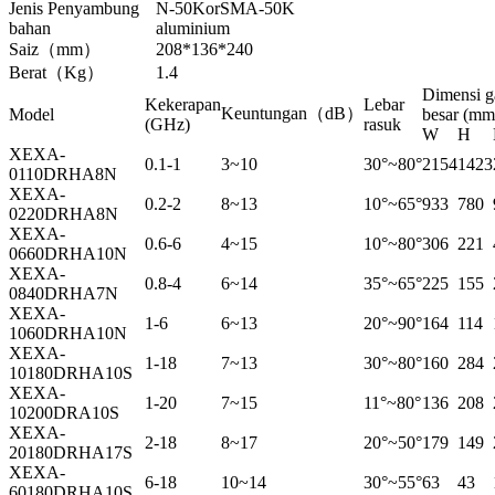
Jenis Penyambung
N-50KorSMA-50K
bahan
aluminium
Saiz（mm）
208*136*240
Berat（Kg）
1.4
Dimensi g
Kekerapan
Lebar
Keuntungan（dB）
Model
besar (mm
(GHz)
rasuk
W
H
XEXA-
0.1-1
3~10
30°~80°
2154
1423
0110DRHA8N
XEXA-
0.2-2
8~13
10°~65°
933
780
0220DRHA8N
XEXA-
0.6-6
4~15
10°~80°
306
221
0660DRHA10N
XEXA-
0.8-4
6~14
35°~65°
225
155
0840DRHA7N
XEXA-
1-6
6~13
20°~90°
164
114
1060DRHA10N
XEXA-
1-18
7~13
30°~80°
160
284
10180DRHA10S
XEXA-
1-20
7~15
11°~80°
136
208
10200DRA10S
XEXA-
2-18
8~17
20°~50°
179
149
20180DRHA17S
XEXA-
6-18
10~14
30°~55°
63
43
60180DRHA10S