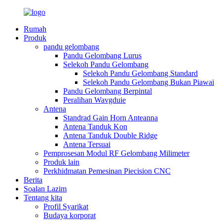
Rumah
Produk
pandu gelombang
Pandu Gelombang Lurus
Selekoh Pandu Gelombang
Selekoh Pandu Gelombang Standard
Selekoh Pandu Gelombang Bukan Piawai
Pandu Gelombang Berpintal
Peralihan Wavgduie
Antena
Standrad Gain Horn Anteanna
Antena Tanduk Kon
Antena Tanduk Double Ridge
Antena Tersuai
Pemprosesan Modul RF Gelombang Milimeter
Produk lain
Perkhidmatan Pemesinan Piecision CNC
Berita
Soalan Lazim
Tentang kita
Profil Syarikat
Budaya korporat